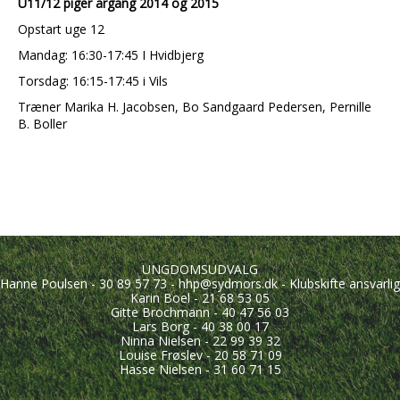
U11/12 piger årgang 2014 og 2015
Opstart uge 12
Mandag: 16:30-17:45 I Hvidbjerg
Torsdag: 16:15-17:45 i Vils
Træner Marika H. Jacobsen, Bo Sandgaard Pedersen, Pernille
B. Boller
UNGDOMSUDVALG
Hanne Poulsen - 30 89 57 73 - hhp@sydmors.dk - Klubskifte ansvarlig
Karin Boel - 21 68 53 05
Gitte Brochmann - 40 47 56 03
Lars Borg - 40 38 00 17
Ninna Nielsen - 22 99 39 32
Louise Frøslev - 20 58 71 09
Hasse Nielsen - 31 60 71 15