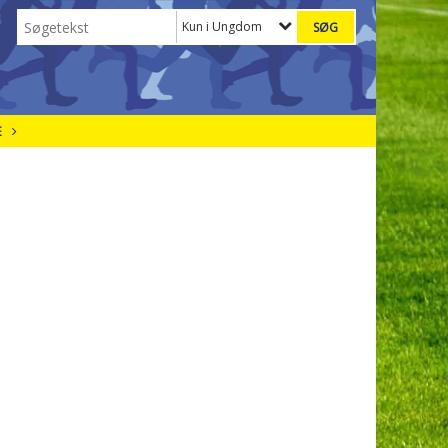
Kun i Ungdom
E