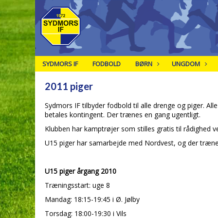
SYDMORS IF
FODBOLD
BØRN
UNGDOM
2011 piger
Sydmors IF tilbyder fodbold til alle drenge og piger. All
betales kontingent. Der trænes en gang ugentligt.
Klubben har kamptrøjer som stilles gratis til rådighed
U15 piger har samarbejde med Nordvest, og der trænes 
U15 piger årgang 2010
Træningsstart: uge 8
Mandag: 18:15-19:45 i Ø. Jølby
Torsdag: 18:00-19:30 i Vils