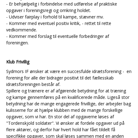
- Er behjælpelig i forbindelse med udførelse af praktiske
opgaver i foreningsregi og omkring holdet.
- Udviser fairplay i forhold til kampe, stævner mv.
- Kommer med eventuel positiv kritik, - rettet til rette
vedkommende.
- Kommer med forslag til eventuelle forbedringer af
foreningen.
Klub Frivillig
Sydmors IF ønsker at være en succesfulde idrætsforening - en
forening for alle der bidrager positivt til det fællesskab
idrætsforeningen består af.
Spillere og trænere er af afgørende betydning for at træning
og kampe gennemføres på en kvalificerede måde. Ligeså stor
betydning har de mange engagerede frivillige, der arbejder bag
kulisserne for at hjælpe klubben med de mange forskellige
opgaver, som vi har. En stor del af opgaverne løses af
"Tordenskjold soldater". Vi ønsker at fordele opgaver ud på
flere aktører, og derfor har hvert hold har fået tildelt få
specifikke opgaver, som skal løses sammen med en anden