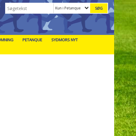
Kun i Petanque
ØMNING
PETANQUE
SYDMORS NYT