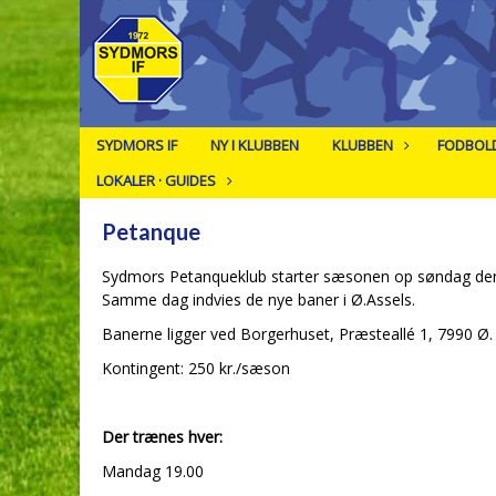
SYDMORS IF
NY I KLUBBEN
KLUBBEN
FODBOL
LOKALER · GUIDES
Petanque
Sydmors Petanqueklub starter sæsonen op søndag den 
Samme dag indvies de nye baner i Ø.Assels.
Banerne ligger ved Borgerhuset, Præsteallé 1, 7990 Ø. 
Kontingent: 250 kr./sæson
Der trænes hver:
Mandag 19.00