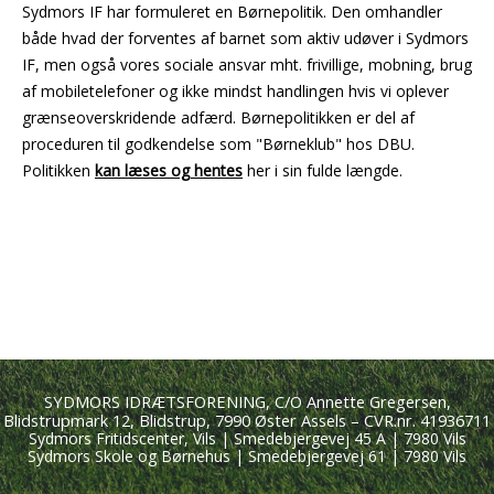
Sydmors IF har formuleret en Børnepolitik. Den omhandler
både hvad der forventes af barnet som aktiv udøver i Sydmors
IF, men også vores sociale ansvar mht. frivillige, mobning, brug
af mobiletelefoner og ikke mindst handlingen hvis vi oplever
grænseoverskridende adfærd. Børnepolitikken er del af
proceduren til godkendelse som "Børneklub" hos DBU.
Politikken
kan læses og hentes
her i sin fulde længde.
SYDMORS IDRÆTSFORENING, C/O Annette Gregersen,
Blidstrupmark 12, Blidstrup, 7990 Øster Assels – CVR.nr. 41936711
Sydmors Fritidscenter, Vils | Smedebjergevej 45 A | 7980 Vils
Sydmors Skole og Børnehus | Smedebjergevej 61 | 7980 Vils