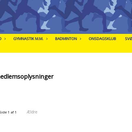
D
GYMNASTIK M.M.
BADMINTON
ONSDAGSKLUB
SV
medlemsoplysninger
Ældre
Side 1 af 1