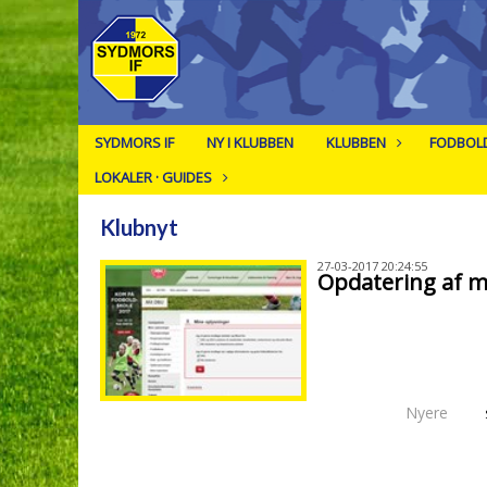
SYDMORS IF
NY I KLUBBEN
KLUBBEN
FODBOL
LOKALER · GUIDES
Klubnyt
27-03-2017 20:24:55
Opdatering af 
Nyere