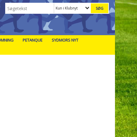
Kun i Klubnyt
ØMNING
PETANQUE
SYDMORS NYT