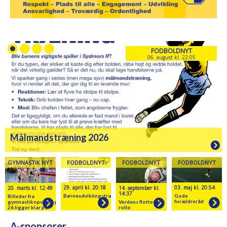
FODBOLDNYT
06. august kl. 22:05
Målmandstræning 2026
GYMNASTIK NYT
FODBOLDNYT
FODBOLDNYT
FODBOLDNYT
29. april kl. 20:18
03. maj kl. 20:54
20. marts kl. 12:49
14. september kl.
14:37
Børneudviklingstræner
Gode
Billeder fra
forældreråd
gymnastikopvisningen
Verdens flotteste
26 ligger klar på
rolle:
hjemmesiden
Forældrerollen
A-sponsorer