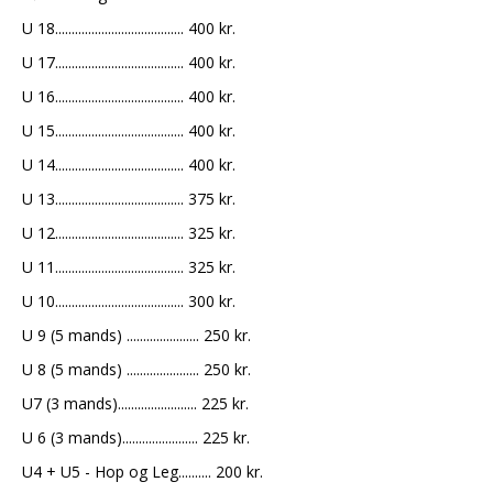
U 18....................................... 400 kr.
U 17....................................... 400 kr.
U 16....................................... 400 kr.
U 15....................................... 400 kr.
U 14....................................... 400 kr.
U 13....................................... 375 kr.
U 12....................................... 325 kr.
U 11....................................... 325 kr.
U 10....................................... 300 kr.
U 9 (5 mands) ...................... 250 kr.
U 8 (5 mands) ...................... 250 kr.
U7 (3 mands)........................ 225 kr.
U 6 (3 mands)....................... 225 kr.
U4 + U5 - Hop og Leg.......... 200 kr.