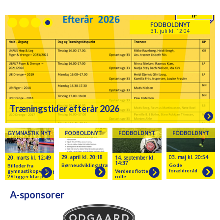
FODBOLDNYT
31. juli kl. 12:04
Træningstider efterår 2026
GYMNASTIK NYT
FODBOLDNYT
FODBOLDNYT
FODBOLDNYT
29. april kl. 20:18
03. maj kl. 20:54
20. marts kl. 12:49
14. september kl.
14:37
Børneudviklingstræner
Gode
Billeder fra
forældreråd
gymnastikopvisningen
Verdens flotteste
26 ligger klar på
rolle:
hjemmesiden
Forældrerollen
A-sponsorer